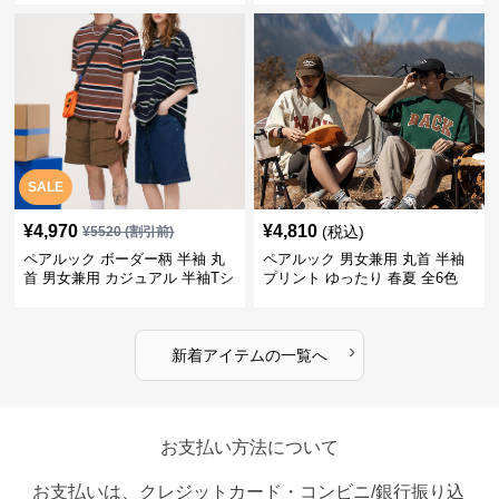
SALE
¥
4,970
¥
4,810
(税込)
¥
5520
(割引前)
ペアルック ボーダー柄 半袖 丸
ペアルック 男女兼用 丸首 半袖
首 男女兼用 カジュアル 半袖Tシ
プリント ゆったり 春夏 全6色
ャツ 全4色
›
新着アイテムの一覧へ
お支払い方法について
お支払いは、クレジットカード・コンビニ/銀行振り込