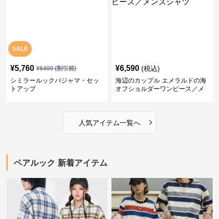
SALE
¥
5,760
¥
6,590
(税込)
¥
6400
(割引前)
シミラールックパジャマ・セッ
海辺のカップル エメラルドの海
トアップ
オフショルダーワンピース／メ
ンズシャツ
›
人気アイテム一覧へ
ペアルック 新着アイテム