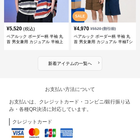
SALE
¥
5,520
¥
4,970
(税込)
¥
5520
(割引前)
ペアルック ボーダー柄 半袖 丸
ペアルック ボーダー柄 半袖 丸
首 男女兼用 カジュアル 半袖上
首 男女兼用 カジュアル 半袖Tシ
着 全2色
ャツ 全4色
›
新着アイテムの一覧へ
お支払い方法について
お支払いは、クレジットカード・コンビニ/銀行振り込
み・各種QR決済に対応しています。
クレジットカード