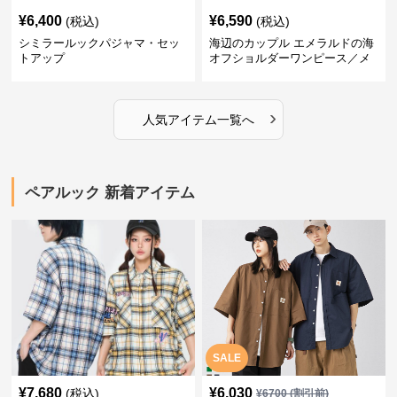
¥
6,400
¥
6,590
(税込)
(税込)
シミラールックパジャマ・セッ
海辺のカップル エメラルドの海
トアップ
オフショルダーワンピース／メ
ンズシャツ
›
人気アイテム一覧へ
ペアルック 新着アイテム
SALE
¥
7,680
¥
6,030
(税込)
¥
6700
(割引前)