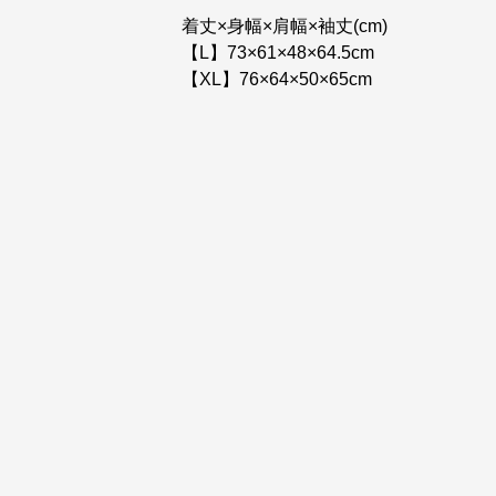
着丈×身幅×肩幅×袖丈(cm)
【L】73×61×48×64.5cm
【XL】76×64×50×65cm