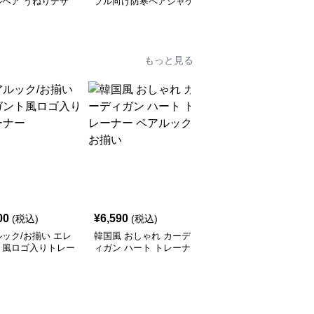
ルペア うねりデザ
プル向け防寒ペアジャケ
ント風ハートプリントパ
ット
ーカー
もっと見る
SALE
00
¥
6,590
¥
6,110
(税込)
(税込)
¥
6790
(割引前)
ック/お揃い エレ
韓国風 おしゃれ カーデ
レターデザイン ペアル
ト風ロゴ入りトレー
ィガン ハート トレーナ
ック/お揃い セーター
ー ペアルック/お揃い