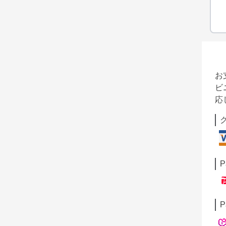
お
ビ
応
P
P