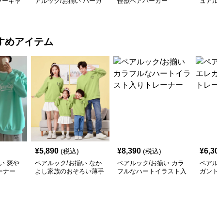
ラーキャ
アルック/お揃い パーカ
怪獣ペアパーカー
ュア
ーカー
ー
イン
すめアイテム
¥
5,890
¥
8,390
¥
6,3
(税込)
(税込)
い 爽や
ペアルック/お揃い なか
ペアルック/お揃い カラ
ペアル
ーナー
よし家族のおそろい薄手
フルなハートイラスト入
ガン
トレーナー
りトレーナー
ナー