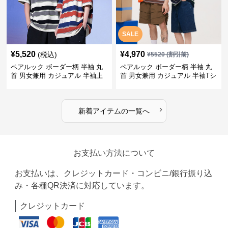
SALE
¥
5,520
¥
4,970
(税込)
¥
5520
(割引前)
ペアルック ボーダー柄 半袖 丸
ペアルック ボーダー柄 半袖 丸
首 男女兼用 カジュアル 半袖上
首 男女兼用 カジュアル 半袖Tシ
着 全2色
ャツ 全4色
›
新着アイテムの一覧へ
お支払い方法について
お支払いは、クレジットカード・コンビニ/銀行振り込
み・各種QR決済に対応しています。
クレジットカード