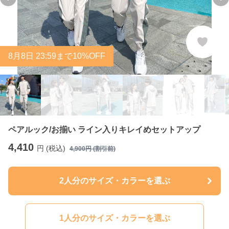
Previous slide
Ne
8
月
8
日 23:59まで10%OFF
ペアルック/お揃い ライン入りキレイめセットアップ
4,410
円 (税込)
4,900
円 (割引前)
2人分のサイズ・カラーを選ぶ
1人分のサイズ・カラーを選ぶ