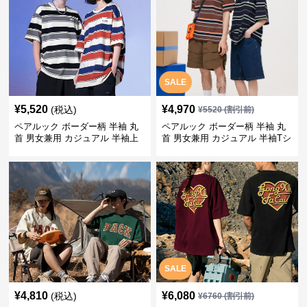
SALE
¥
5,520
¥
4,970
(税込)
¥
5520
(割引前)
ペアルック ボーダー柄 半袖 丸
ペアルック ボーダー柄 半袖 丸
首 男女兼用 カジュアル 半袖上
首 男女兼用 カジュアル 半袖Tシ
着 全2色
ャツ 全4色
SALE
¥
4,810
¥
6,080
(税込)
¥
6760
(割引前)