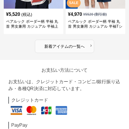
SALE
¥
5,520
¥
4,970
(税込)
¥
5520
(割引前)
ペアルック ボーダー柄 半袖 丸
ペアルック ボーダー柄 半袖 丸
首 男女兼用 カジュアル 半袖上
首 男女兼用 カジュアル 半袖Tシ
着 全2色
ャツ 全4色
›
新着アイテムの一覧へ
お支払い方法について
お支払いは、クレジットカード・コンビニ/銀行振り込
み・各種QR決済に対応しています。
クレジットカード
PayPay