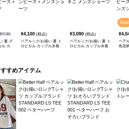
SALE
¥
4,100
¥
3,090
¥
4,0
(税込)
(税込)
割引前)
い 夏 グ
ペアルック/お揃い 夏 ト
ペアルック/お揃い 夏 ト
ペアル
ル カ
ロピカル カップル水着
ロピカル カップル水着
色花柄
ィース
レディースワンピース＋
レディースビキニ メン
ディ
ンズショ
メンズショーツ
ズショーツ
セッ
おすすめアイテム