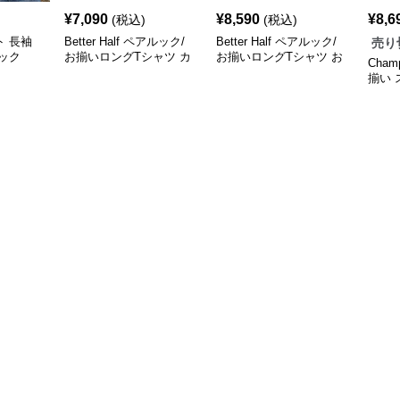
¥
7,090
¥
8,590
¥
8,6
(税込)
(税込)
 長袖
Better Half ペアルック/
Better Half ペアルック/
売り
ック
お揃いロングTシャツ カ
お揃いロングTシャツ お
Cham
ップルブランド
そろいブランド
揃い
STANDARD LS TEE 002
STANDARD LS TEE 001
ナー
ベターハーフ
ベターハーフ おそろい
ブランド