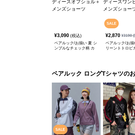
SALE
¥
3,090
¥
2,870
(税込)
¥
3190
(
ペアルック/お揃い 夏 シ
ペアルック/お揃
ンブルなチェック柄 カ
リーントトロピカ
ップル水着 レディース
ップル水着 レデ
オフショル＋メンズショ
ワンピース＋メ
ーツ
ーツ
ペアルック
ロングTシャツ
の
SALE