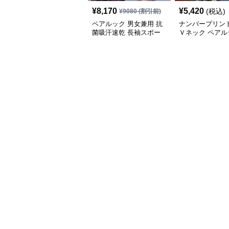
¥
8,170
¥
5,420
(税込)
¥
9080
(割引前)
ペアルック 男女兼用 抗
ナンバープリント
菌吸汗速乾 長袖スポー
Ｖネック ペアル
ツ上着 全3色