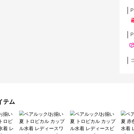
P
P
イテム