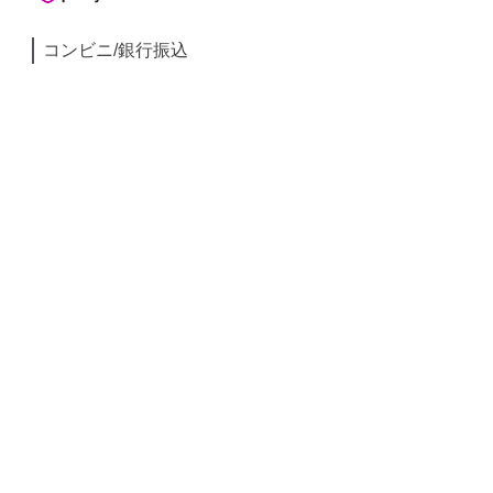
コンビニ/銀行振込