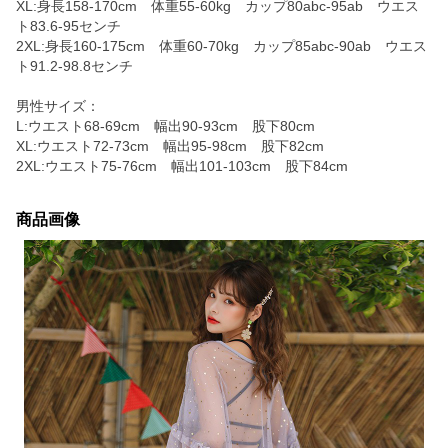
XL:身長158-170cm 体重55-60kg カップ80abc-95ab ウエス
ト83.6-95センチ
2XL:身長160-175cm 体重60-70kg カップ85abc-90ab ウエス
ト91.2-98.8センチ
男性サイズ：
L:ウエスト68-69cm 幅出90-93cm 股下80cm
XL:ウエスト72-73cm 幅出95-98cm 股下82cm
2XL:ウエスト75-76cm 幅出101-103cm 股下84cm
商品画像