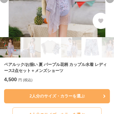
Previous slide
Ne
ペアルック/お揃い 夏 パープル花柄 カップル水着 レディ
ース2点セット＋メンズショーツ
4,500
円 (税込)
2人分のサイズ・カラーを選ぶ