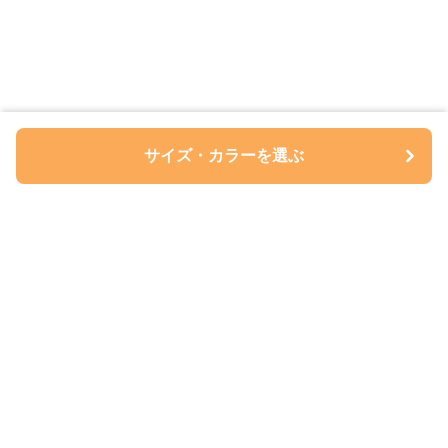
サイズ・カラーを選ぶ
ペアルについて