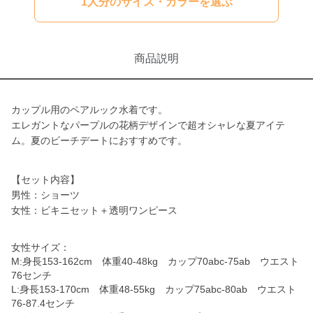
1人分のサイズ・カラーを選ぶ
商品説明
カップル用のペアルック水着です。
エレガントなパープルの花柄デザインで超オシャレな夏アイテ
ム。夏のビーチデートにおすすめです。
【セット内容】
男性：ショーツ
女性：ビキニセット＋透明ワンピース
女性サイズ：
M:身長153-162cm 体重40-48kg カップ70abc-75ab ウエスト
76センチ
L:身長153-170cm 体重48-55kg カップ75abc-80ab ウエスト
76-87.4センチ