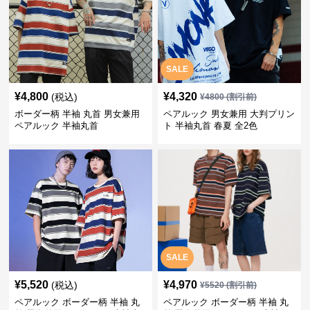
SALE
¥
4,800
¥
4,320
(税込)
¥
4800
(割引前)
ボーダー柄 半袖 丸首 男女兼用
ペアルック 男女兼用 大判プリン
ペアルック 半袖丸首
ト 半袖丸首 春夏 全2色
SALE
¥
5,520
¥
4,970
(税込)
¥
5520
(割引前)
ペアルック ボーダー柄 半袖 丸
ペアルック ボーダー柄 半袖 丸