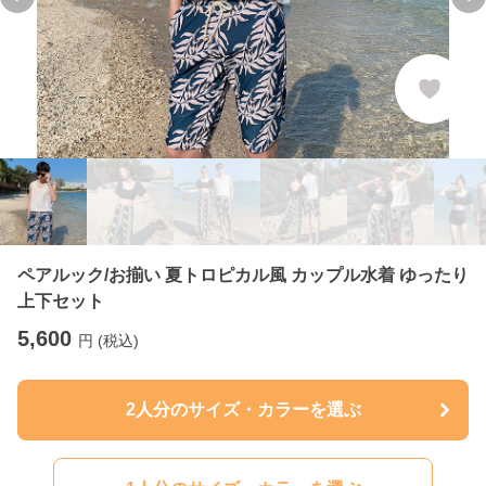
Previous slide
Ne
ペアルック/お揃い 夏トロピカル風 カップル水着 ゆったり
上下セット
5,600
円 (税込)
2人分のサイズ・カラーを選ぶ