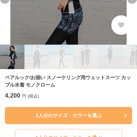
Previous slide
Ne
ペアルック/お揃い スノーケリング用ウェットスーツ カッ
プル水着 モノクローム
4,200
円 (税込)
2人分のサイズ・カラーを選ぶ