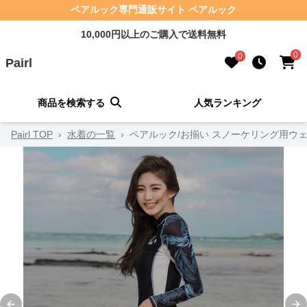
ペアルック専門通販サイト ペアルック
10,000円以上のご購入で送料無料
0
0
Pairl
商品を検索する
人気ランキング
Pairl TOP
›
水着の一覧
›
ペアルック/お揃い スノーケリング用ウ