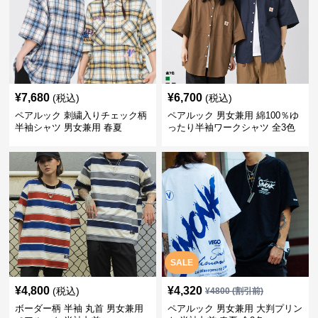
¥
7,680
¥
6,700
(税込)
(税込)
ペアルック 刺繍入りチェック柄
ペアルック 男女兼用 綿100％ゆ
半袖シャツ 男女兼用 春夏
ったり半袖ワークシャツ 全3色
SALE
¥
4,800
¥
4,320
(税込)
¥
4800
(割引前)
ボーダー柄 半袖 丸首 男女兼用
ペアルック 男女兼用 大判プリン