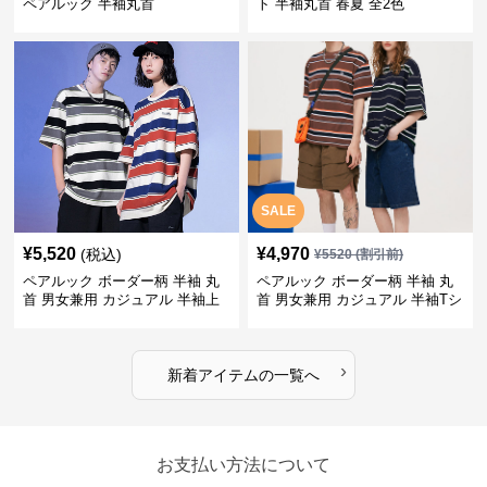
ペアルック 半袖丸首
ト 半袖丸首 春夏 全2色
SALE
¥
5,520
¥
4,970
(税込)
¥
5520
(割引前)
ペアルック ボーダー柄 半袖 丸
ペアルック ボーダー柄 半袖 丸
首 男女兼用 カジュアル 半袖上
首 男女兼用 カジュアル 半袖Tシ
着 全2色
ャツ 全4色
›
新着アイテムの一覧へ
お支払い方法について