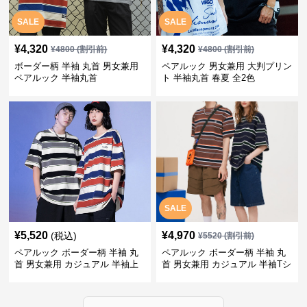
SALE
SALE
¥
4,320
¥
4,320
¥
4800
(割引前)
¥
4800
(割引前)
ボーダー柄 半袖 丸首 男女兼用
ペアルック 男女兼用 大判プリン
ペアルック 半袖丸首
ト 半袖丸首 春夏 全2色
SALE
¥
5,520
¥
4,970
(税込)
¥
5520
(割引前)
ペアルック ボーダー柄 半袖 丸
ペアルック ボーダー柄 半袖 丸
首 男女兼用 カジュアル 半袖上
首 男女兼用 カジュアル 半袖Tシ
着 全2色
ャツ 全4色