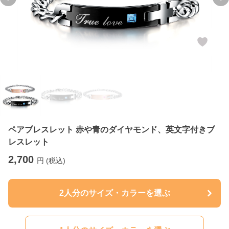
Previous slide
Ne
ペアブレスレット 赤や青のダイヤモンド、英文字付きブ
レスレット
2,700
円 (税込)
2人分のサイズ・カラーを選ぶ