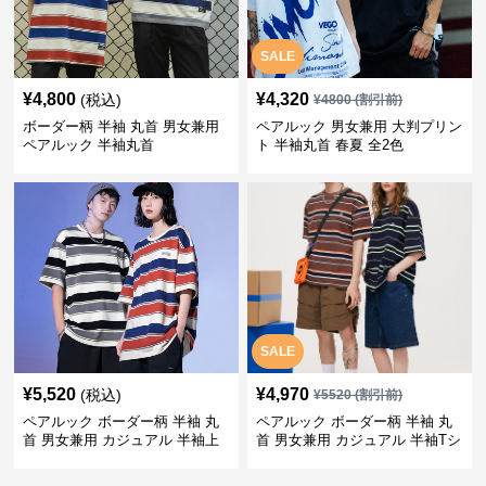
SALE
¥
4,800
¥
4,320
(税込)
¥
4800
(割引前)
ボーダー柄 半袖 丸首 男女兼用
ペアルック 男女兼用 大判プリン
ペアルック 半袖丸首
ト 半袖丸首 春夏 全2色
SALE
¥
5,520
¥
4,970
(税込)
¥
5520
(割引前)
ペアルック ボーダー柄 半袖 丸
ペアルック ボーダー柄 半袖 丸
首 男女兼用 カジュアル 半袖上
首 男女兼用 カジュアル 半袖Tシ
着 全2色
ャツ 全4色