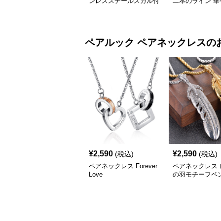
ンレススチールスカル付
二本のライン 華
き
輝くジルコニア
ペアルック
ペアネックレス
の
¥
2,590
¥
2,590
(税込)
(税込)
ペアネックレス Forever
ペアネックレス 
Love
の羽モチーフペ