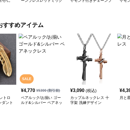
やかに
ーンブレスレットミック
ヤモンド付きチェーンブ
ヤモ
スバッジ
レスレット
おすすめアイテム
SALE
¥
4,770
¥
3,090
¥
4,3
(税込)
¥
5300
(割引前)
レトロ
ペアルック/お揃い ゴー
カップルネックレス 十
月と
ンダント
ルド&シルバー ペアネッ
字架 洗練デザイン
クレス