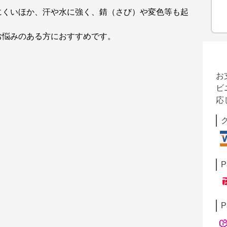
にくいほか、汗や水に強く、錆（さび）や変色等も起
お悩みのある方におすすめです。
お
ビ
応
P
P