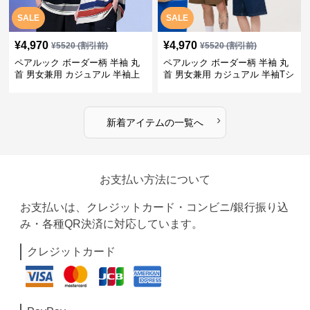
SALE
SALE
¥
4,970
¥
4,970
¥
5520
(割引前)
¥
5520
(割引前)
ペアルック ボーダー柄 半袖 丸
ペアルック ボーダー柄 半袖 丸
首 男女兼用 カジュアル 半袖上
首 男女兼用 カジュアル 半袖Tシ
着 全2色
ャツ 全4色
›
新着アイテムの一覧へ
お支払い方法について
お支払いは、クレジットカード・コンビニ/銀行振り込
み・各種QR決済に対応しています。
クレジットカード