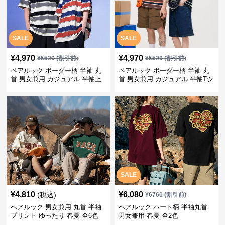
SALE
SALE
¥
4,970
¥
4,970
¥
5520
(割引前)
¥
5520
(割引前)
ペアルック ボーダー柄 半袖 丸
ペアルック ボーダー柄 半袖 丸
首 男女兼用 カジュアル 半袖上
首 男女兼用 カジュアル 半袖Tシ
着 全2色
ャツ 全4色
SALE
¥
4,810
¥
6,080
(税込)
¥
6760
(割引前)
ペアルック 男女兼用 丸首 半袖
ペアルック ハート柄 半袖丸首
プリント ゆったり 春夏 全6色
男女兼用 春夏 全2色