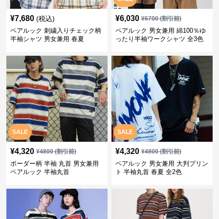
¥
7,680
¥
6,030
(税込)
¥
6700
(割引前)
ペアルック 刺繍入りチェック柄
ペアルック 男女兼用 綿100％ゆ
半袖シャツ 男女兼用 春夏
ったり半袖ワークシャツ 全3色
SALE
SALE
¥
4,320
¥
4,320
¥
4800
(割引前)
¥
4800
(割引前)
ボーダー柄 半袖 丸首 男女兼用
ペアルック 男女兼用 大判プリン
ペアルック 半袖丸首
ト 半袖丸首 春夏 全2色