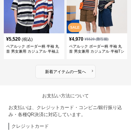
SALE
¥
5,520
¥
4,970
(税込)
¥
5520
(割引前)
ペアルック ボーダー柄 半袖 丸
ペアルック ボーダー柄 半袖 丸
首 男女兼用 カジュアル 半袖上
首 男女兼用 カジュアル 半袖Tシ
着 全2色
ャツ 全4色
›
新着アイテムの一覧へ
お支払い方法について
お支払いは、クレジットカード・コンビニ/銀行振り込
み・各種QR決済に対応しています。
クレジットカード