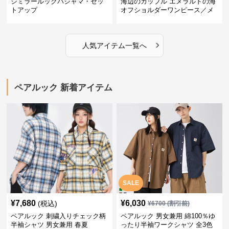
シミラールックパジャマ・セッ
海辺のカップル エメラルドの海
トアップ
オフショルダーワンピース／メ
ンズシャツ
›
人気アイテム一覧へ
ペアルック 新着アイテム
SALE
¥
7,680
¥
6,030
(税込)
¥
6700
(割引前)
ペアルック 刺繍入りチェック柄
ペアルック 男女兼用 綿100％ゆ
半袖シャツ 男女兼用 春夏
ったり半袖ワークシャツ 全3色