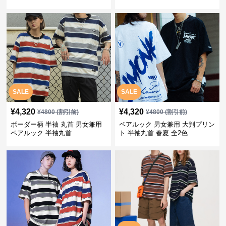
SALE
SALE
¥
4,320
¥
4,320
¥
4800
(割引前)
¥
4800
(割引前)
ボーダー柄 半袖 丸首 男女兼用
ペアルック 男女兼用 大判プリン
ペアルック 半袖丸首
ト 半袖丸首 春夏 全2色