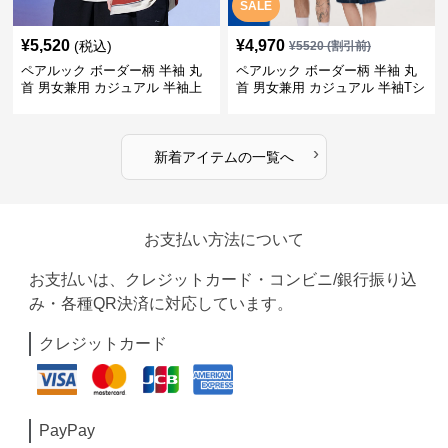
SALE
¥
5,520
¥
4,970
(税込)
¥
5520
(割引前)
ペアルック ボーダー柄 半袖 丸
ペアルック ボーダー柄 半袖 丸
首 男女兼用 カジュアル 半袖上
首 男女兼用 カジュアル 半袖Tシ
着 全2色
ャツ 全4色
›
新着アイテムの一覧へ
お支払い方法について
お支払いは、クレジットカード・コンビニ/銀行振り込
み・各種QR決済に対応しています。
クレジットカード
PayPay