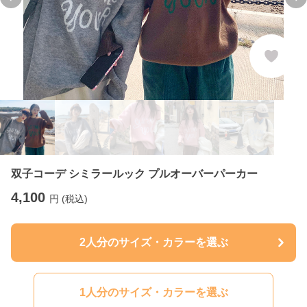
Previous slide
Ne
双子コーデ シミラールック プルオーバーパーカー
4,100
円 (税込)
2人分のサイズ・カラーを選ぶ
1人分のサイズ・カラーを選ぶ