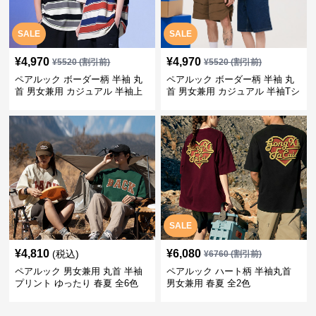
SALE
SALE
¥
4,970
¥
4,970
¥
5520
(割引前)
¥
5520
(割引前)
ペアルック ボーダー柄 半袖 丸
ペアルック ボーダー柄 半袖 丸
首 男女兼用 カジュアル 半袖上
首 男女兼用 カジュアル 半袖Tシ
着 全2色
ャツ 全4色
SALE
¥
4,810
¥
6,080
(税込)
¥
6760
(割引前)
ペアルック 男女兼用 丸首 半袖
ペアルック ハート柄 半袖丸首
プリント ゆったり 春夏 全6色
男女兼用 春夏 全2色