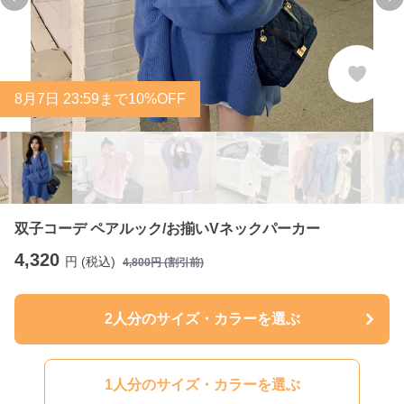
Previous slide
Ne
8
月
7
日 23:59まで10%OFF
双子コーデ ペアルック/お揃いVネックパーカー
4,320
円 (税込)
4,800
円 (割引前)
2人分のサイズ・カラーを選ぶ
1人分のサイズ・カラーを選ぶ