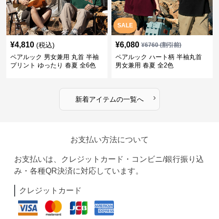
SALE
¥
4,810
¥
6,080
(税込)
¥
6760
(割引前)
ペアルック 男女兼用 丸首 半袖
ペアルック ハート柄 半袖丸首
プリント ゆったり 春夏 全6色
男女兼用 春夏 全2色
›
新着アイテムの一覧へ
お支払い方法について
お支払いは、クレジットカード・コンビニ/銀行振り込
み・各種QR決済に対応しています。
クレジットカード