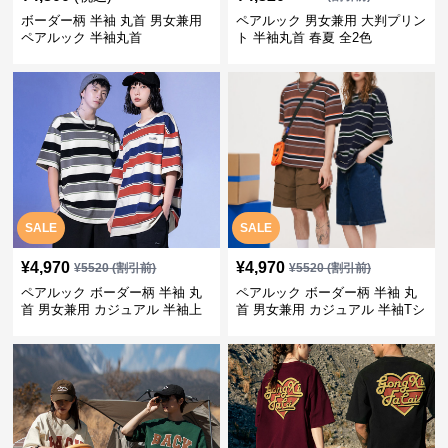
ボーダー柄 半袖 丸首 男女兼用
ペアルック 男女兼用 大判プリン
ペアルック 半袖丸首
ト 半袖丸首 春夏 全2色
SALE
SALE
¥
4,970
¥
4,970
¥
5520
(割引前)
¥
5520
(割引前)
ペアルック ボーダー柄 半袖 丸
ペアルック ボーダー柄 半袖 丸
首 男女兼用 カジュアル 半袖上
首 男女兼用 カジュアル 半袖Tシ
着 全2色
ャツ 全4色