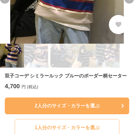
Previous slide
Ne
双子コーデ シミラールック ブルーのボーダー柄セーター
4,700
円 (税込)
2人分のサイズ・カラーを選ぶ
1人分のサイズ・カラーを選ぶ