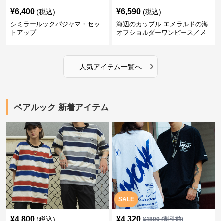
¥
6,400
¥
6,590
(税込)
(税込)
シミラールックパジャマ・セッ
海辺のカップル エメラルドの海
トアップ
オフショルダーワンピース／メ
ンズシャツ
›
人気アイテム一覧へ
ペアルック 新着アイテム
SALE
¥
4,800
¥
4,320
(税込)
¥
4800
(割引前)