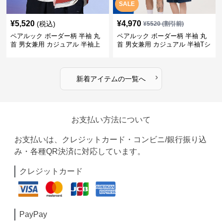
SALE
¥
5,520
¥
4,970
(税込)
¥
5520
(割引前)
ペアルック ボーダー柄 半袖 丸
ペアルック ボーダー柄 半袖 丸
首 男女兼用 カジュアル 半袖上
首 男女兼用 カジュアル 半袖Tシ
着 全2色
ャツ 全4色
›
新着アイテムの一覧へ
お支払い方法について
お支払いは、クレジットカード・コンビニ/銀行振り込
み・各種QR決済に対応しています。
クレジットカード
PayPay