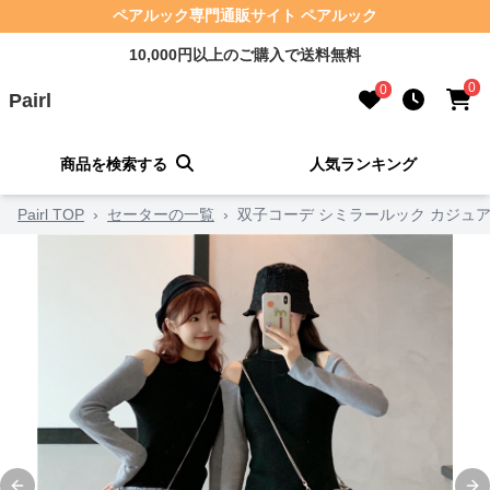
ペアルック専門通販サイト ペアルック
10,000円以上のご購入で送料無料
0
0
Pairl
商品を検索する
人気ランキング
Pairl TOP
›
セーターの一覧
›
双子コーデ シミラールック カジュ