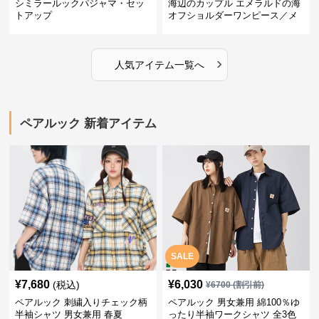
シミラールックパジャマ・セッ
海辺のカップル エメラルドの海
トアップ
オフショルダーワンピース／メ
ンズシャツ
›
人気アイテム一覧へ
ペアルック 新着アイテム
SALE
¥
7,680
¥
6,030
(税込)
¥
6700
(割引前)
ペアルック 刺繍入りチェック柄
ペアルック 男女兼用 綿100％ゆ
半袖シャツ 男女兼用 春夏
ったり半袖ワークシャツ 全3色