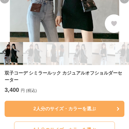
Previous slide
Ne
双子コーデ シミラールック カジュアルオフショルダーセ
ーター
3,400
円 (税込)
2人分のサイズ・カラーを選ぶ