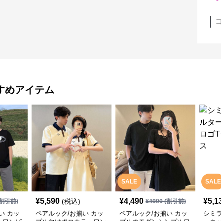
すめアイテム
SALE
SALE
¥
5,590
¥
4,490
¥
5,1
(税込)
割引前)
¥
4990
(割引前)
い カッ
ペアルック/お揃い カッ
ペアルック/お揃い カッ
シミ