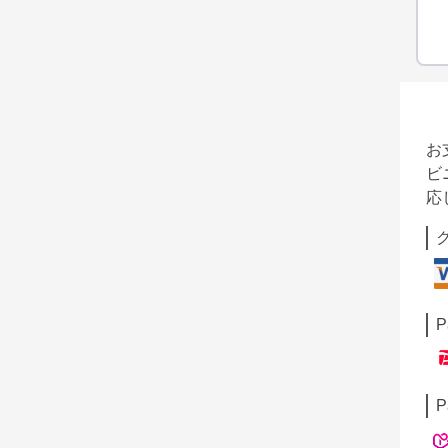
お
ビ
応
P
P