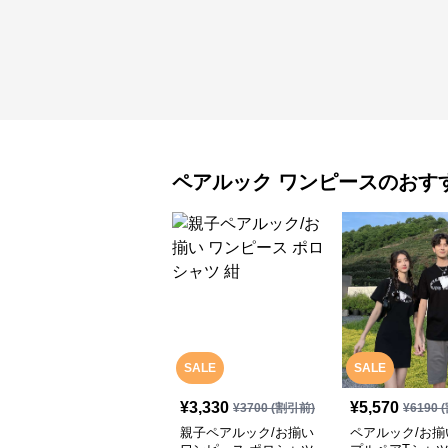
ペアルック
ワンピース
のおす
SALE
SALE
¥
3,330
¥
5,570
¥
3700
(割引前)
¥
6190
(
親子ペアルック/お揃い
ペアルック/お揃