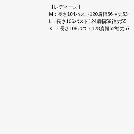
【レディース】
M：長さ104バスト120肩幅56袖丈53
L：長さ106バスト124肩幅59袖丈55
XL：長さ108バスト128肩幅62袖丈57