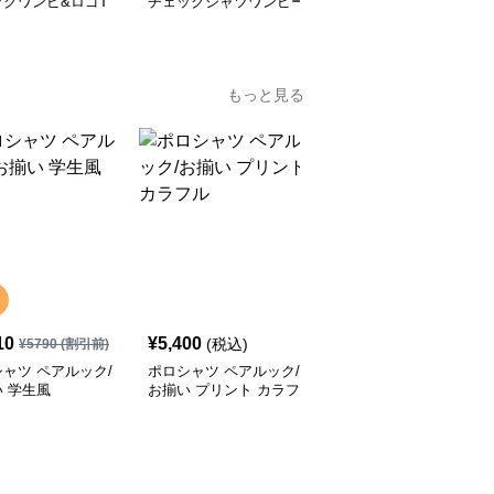
ックワンピ&ロゴT
チェックシャツワンピー
ルック/お揃いトレーナ
 ワンピース
ス ワンピース
ー くまぬいぐるみ
もっと見る
10
¥
5,400
¥
6,590
(税込)
(税込)
¥
5790
(割引前)
ャツ ペアルック/
ポロシャツ ペアルック/
ポロシャツ ペアルック/
 学生風
お揃い プリント カラフ
お揃い 親子ペアルック/
ル
お揃い シンプル