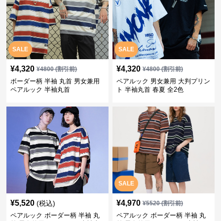
SALE
SALE
¥
4,320
¥
4,320
¥
4800
(割引前)
¥
4800
(割引前)
ボーダー柄 半袖 丸首 男女兼用
ペアルック 男女兼用 大判プリン
ペアルック 半袖丸首
ト 半袖丸首 春夏 全2色
SALE
¥
5,520
¥
4,970
(税込)
¥
5520
(割引前)
ペアルック ボーダー柄 半袖 丸
ペアルック ボーダー柄 半袖 丸