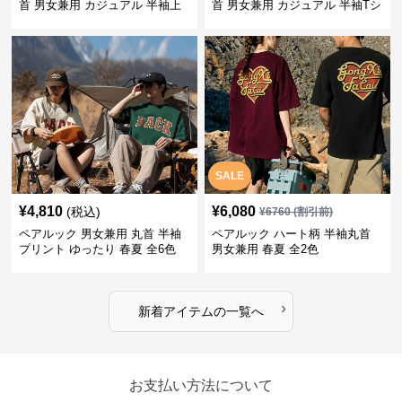
首 男女兼用 カジュアル 半袖上
首 男女兼用 カジュアル 半袖Tシ
着 全2色
ャツ 全4色
SALE
¥
4,810
¥
6,080
(税込)
¥
6760
(割引前)
ペアルック 男女兼用 丸首 半袖
ペアルック ハート柄 半袖丸首
プリント ゆったり 春夏 全6色
男女兼用 春夏 全2色
›
新着アイテムの一覧へ
お支払い方法について