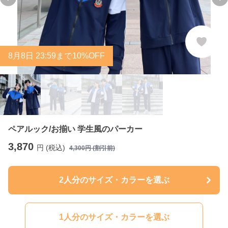
Previous slide
Ne
8
月
8
日 23:59まで10%OFF
ペアルック/お揃い 学生風のパーカー
3,870
円 (税込)
4,300
円 (割引前)
2人分のサイズ・カラーを選ぶ
1人分のサイズ・カラーを選ぶ