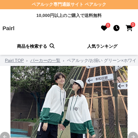
ペアルック専門通販サイト ペアルック
10,000円以上のご購入で送料無料
0
0
Pairl
商品を検索する
人気ランキング
Pairl TOP
›
パーカーの一覧
›
ペアルック/お揃い グリーン×ホワ