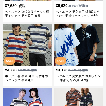
¥
7,680
¥
6,030
(税込)
¥
6700
(割引前)
ペアルック 刺繍入りチェック柄
ペアルック 男女兼用 綿100％ゆ
半袖シャツ 男女兼用 春夏
ったり半袖ワークシャツ 全3色
SALE
SALE
¥
4,320
¥
4,320
¥
4800
(割引前)
¥
4800
(割引前)
ボーダー柄 半袖 丸首 男女兼用
ペアルック 男女兼用 大判プリン
ペアルック 半袖丸首
ト 半袖丸首 春夏 全2色