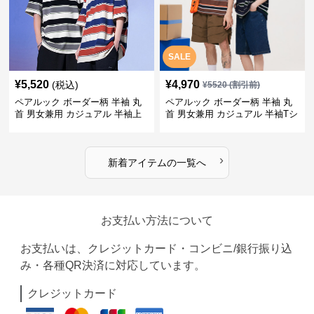
SALE
¥
5,520
¥
4,970
(税込)
¥
5520
(割引前)
ペアルック ボーダー柄 半袖 丸
ペアルック ボーダー柄 半袖 丸
首 男女兼用 カジュアル 半袖上
首 男女兼用 カジュアル 半袖Tシ
着 全2色
ャツ 全4色
›
新着アイテムの一覧へ
お支払い方法について
お支払いは、クレジットカード・コンビニ/銀行振り込
み・各種QR決済に対応しています。
クレジットカード