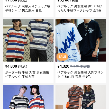
¥
7,680
¥
6,700
(税込)
(税込)
ペアルック 刺繍入りチェック柄
ペアルック 男女兼用 綿100％ゆ
半袖シャツ 男女兼用 春夏
ったり半袖ワークシャツ 全3色
SALE
¥
4,800
¥
4,320
(税込)
¥
4800
(割引前)
ボーダー柄 半袖 丸首 男女兼用
ペアルック 男女兼用 大判プリン
ペアルック 半袖丸首
ト 半袖丸首 春夏 全2色