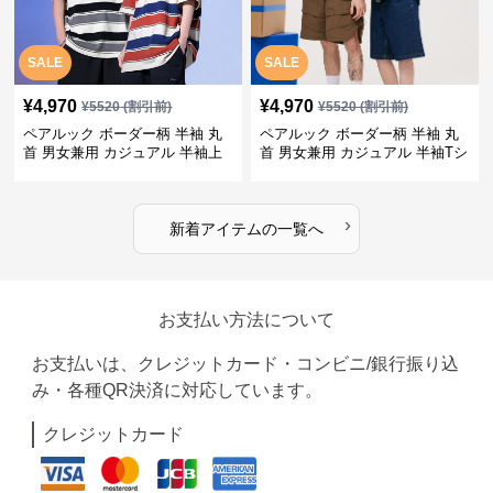
SALE
SALE
¥
4,970
¥
4,970
¥
5520
(割引前)
¥
5520
(割引前)
ペアルック ボーダー柄 半袖 丸
ペアルック ボーダー柄 半袖 丸
首 男女兼用 カジュアル 半袖上
首 男女兼用 カジュアル 半袖Tシ
着 全2色
ャツ 全4色
›
新着アイテムの一覧へ
お支払い方法について
お支払いは、クレジットカード・コンビニ/銀行振り込
み・各種QR決済に対応しています。
クレジットカード