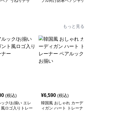
ルペア うねりデザ
プル向け防寒ペアジャケ
ント風ハートプリントパ
ット
ーカー
もっと見る
SALE
00
¥
6,590
¥
6,110
(税込)
(税込)
¥
6790
(割引前)
ック/お揃い エレ
韓国風 おしゃれ カーデ
レターデザイン ペアル
ト風ロゴ入りトレー
ィガン ハート トレーナ
ック/お揃い セーター
ー ペアルック/お揃い