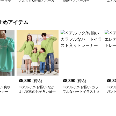
ラーキャ
アルック/お揃い パーカ
怪獣ペアパーカー
ュア
ーカー
ー
イン
すめアイテム
¥
5,890
¥
8,390
¥
6,3
(税込)
(税込)
い 爽や
ペアルック/お揃い なか
ペアルック/お揃い カラ
ペアル
ーナー
よし家族のおそろい薄手
フルなハートイラスト入
ガン
トレーナー
りトレーナー
ナー