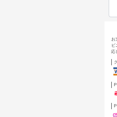
お
ビ
応
P
P