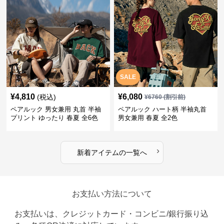
SALE
¥
4,810
¥
6,080
(税込)
¥
6760
(割引前)
ペアルック 男女兼用 丸首 半袖
ペアルック ハート柄 半袖丸首
プリント ゆったり 春夏 全6色
男女兼用 春夏 全2色
›
新着アイテムの一覧へ
お支払い方法について
お支払いは、クレジットカード・コンビニ/銀行振り込