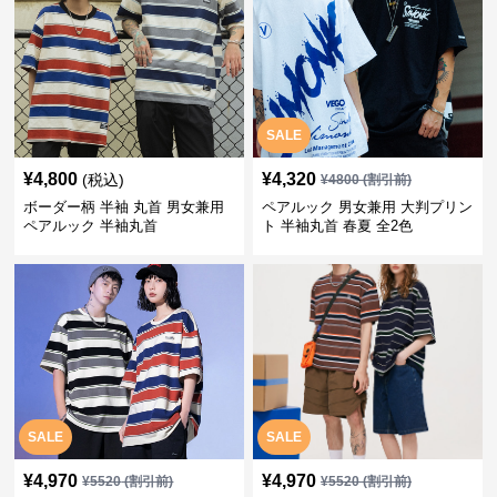
SALE
¥
4,800
¥
4,320
(税込)
¥
4800
(割引前)
ボーダー柄 半袖 丸首 男女兼用
ペアルック 男女兼用 大判プリン
ペアルック 半袖丸首
ト 半袖丸首 春夏 全2色
SALE
SALE
¥
4,970
¥
4,970
¥
5520
(割引前)
¥
5520
(割引前)