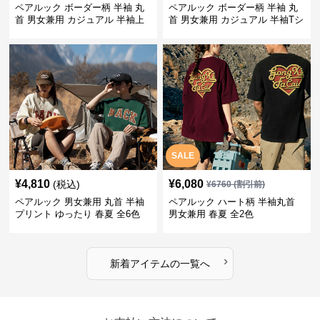
ペアルック ボーダー柄 半袖 丸
ペアルック ボーダー柄 半袖 丸
首 男女兼用 カジュアル 半袖上
首 男女兼用 カジュアル 半袖Tシ
着 全2色
ャツ 全4色
SALE
¥
4,810
¥
6,080
(税込)
¥
6760
(割引前)
ペアルック 男女兼用 丸首 半袖
ペアルック ハート柄 半袖丸首
プリント ゆったり 春夏 全6色
男女兼用 春夏 全2色
›
新着アイテムの一覧へ