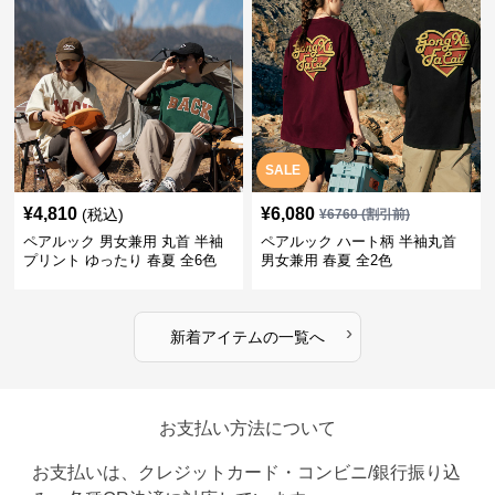
SALE
¥
4,810
¥
6,080
(税込)
¥
6760
(割引前)
ペアルック 男女兼用 丸首 半袖
ペアルック ハート柄 半袖丸首
プリント ゆったり 春夏 全6色
男女兼用 春夏 全2色
›
新着アイテムの一覧へ
お支払い方法について
お支払いは、クレジットカード・コンビニ/銀行振り込