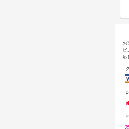
お
ビ
応
P
P