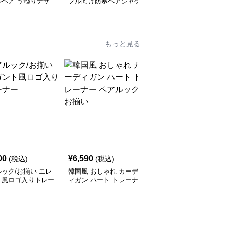
ルペア うねりデザ
プル向け防寒ペアジャケ
ント風ハートプリントパ
ット
ーカー
もっと見る
00
¥
6,590
¥
6,790
(税込)
(税込)
(税込)
ック/お揃い エレ
韓国風 おしゃれ カーデ
レターデザイン ペアル
ト風ロゴ入りトレー
ィガン ハート トレーナ
ック/お揃い セーター
ー ペアルック/お揃い