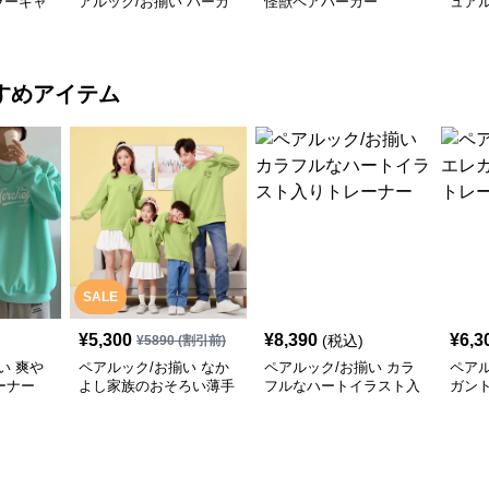
ラーキャ
アルック/お揃い パーカ
怪獣ペアパーカー
ュア
ーカー
ー
イン
すめアイテム
SALE
¥
5,300
¥
8,390
¥
6,3
(税込)
¥
5890
(割引前)
い 爽や
ペアルック/お揃い なか
ペアルック/お揃い カラ
ペアル
ーナー
よし家族のおそろい薄手
フルなハートイラスト入
ガン
トレーナー
りトレーナー
ナー